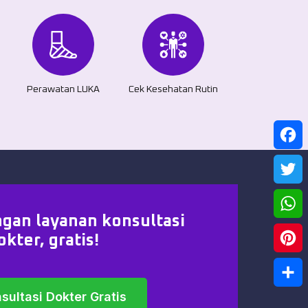
Perawatan LUKA
Cek Kesehatan Rutin
Face
Twitt
gan layanan konsultasi
What
okter, gratis!
Pinte
sultasi Dokter Gratis
Shar