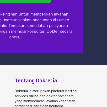
i keinginan untuk memberikan layanan
ng memungkinkan anda tatap di rumah
watir. Temukan kemudahan pelayanan
dengan memulai konsultasi Dokter secara
gratis.
Tentang Dokteria
Dokteria.id merupakan platform medical
services online dan dokter homecare
yang menyediakan layanan kesehatan
primer bagi anda dan keluarga.