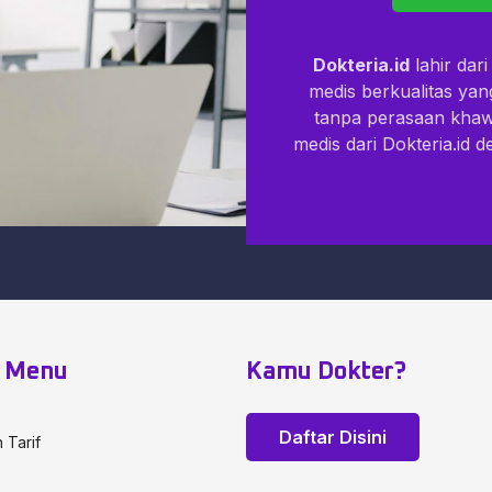
Dokteria.id
lahir dar
medis berkualitas ya
tanpa perasaan kha
medis dari Dokteria.id 
k Menu
Kamu Dokter?
Daftar Disini
 Tarif