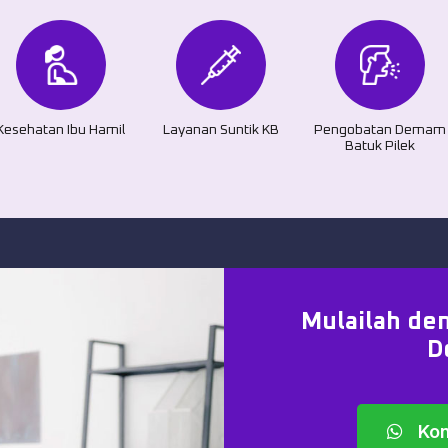
Kesehatan Ibu Hamil
Layanan Suntik KB
Pengobatan Demam
Batuk Pilek
Mulailah den
D
Kon