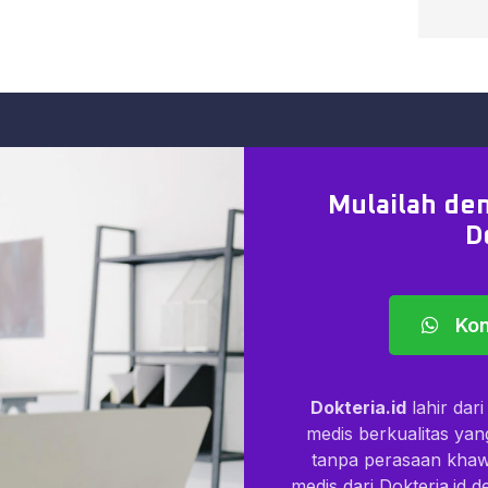
ndaan kehamilan
 setiap 1 bulan sekali
ng menyusui suntik KB bisa dilakukan
Mulailah den
D
ri ke 5–7 dalam siklus menstruasi. Jika
Kon
berkurang.
Dokteria.id
lahir dar
ik KB
medis berkualitas ya
 alergi
tanpa perasaan kha
okong
medis dari Dokteria.id 