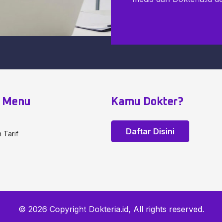
fek hormonal setelah disuntikkannya
k Menu
Kamu Dokter?
Daftar Disini
 Tarif
© 2026 Copyright Dokteria.id, All rights reserved.
da dokter sebelum melakukan treatment