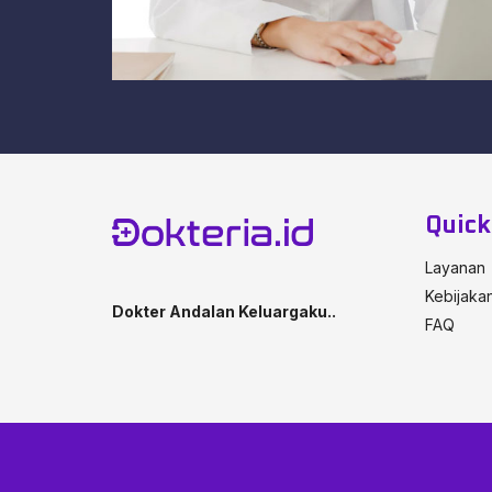
Efek Samping Suntik KB
Efek samping suntik KB yang umum disebut e
hormon ke dalam tubuh, antara lain :
Peningkatan berat badan
Menstruasi tidak teratur
Muncul jarawat pada wajah
Quic
Perubahan mood secara tiba-tiba
Penurunan kemampuan seksual
Layanan
Sakit kepala
Kebijakan
Dokter Andalan Keluargaku..
Nyeri payudara
FAQ
Resiko terkena osteoporosis
Alergi hormo
Persiapan Sebelum Suntik KB
Konsultasikan riwayat medis anda kepa
suntik KB.