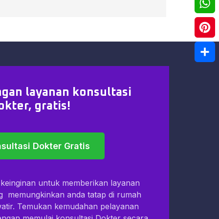
Twitt
What
Pinte
Shar
gan layanan konsultasi
okter, gratis!
sultasi Dokter Gratis
i keinginan untuk memberikan layanan
ng memungkinkan anda tatap di rumah
watir. Temukan kemudahan pelayanan
dengan memulai konsultasi Dokter secara