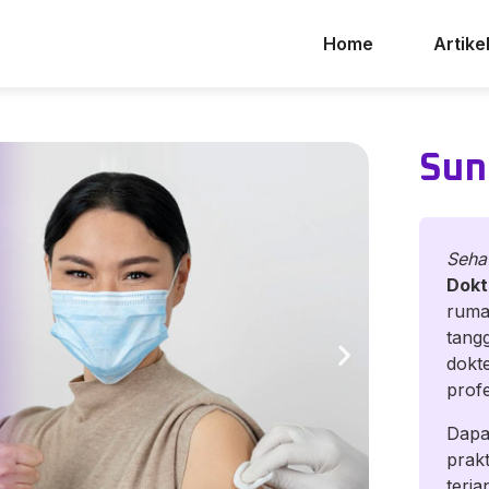
Home
Artike
Sun
Seha
Dokt
ruma
tangg
dokt
prof
Dapa
prak
terja