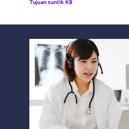
Tujuan suntik KB
Mengatur jarak kelahiran anak dengan penu
Jadwal Suntik KB
Untuk wanita normal suntik KB dilakukan
Untuk wanita baru melahirkan dan seda
pada minggu ke-6 setelah bersalin
Waktu Untuk Suntik KB
Waktu terbaik untuk suntik KB adalah pada ha
melewati batas hari ke-7 efektivitasnya bisa 
Metode Tindakan
Pemeriksaan tekanan darah pasien sunt
Konsultasi riwayat kesehatan dan riwayat
Injeksi suntik KB melalui lengan atau b