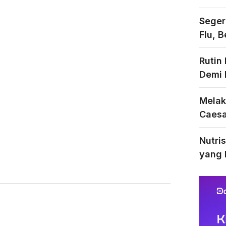
Seger
Flu, 
Rutin
Demi 
Melak
Caesar
Nutri
yang 