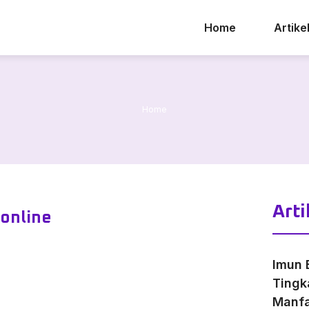
Home
Artike
Home
Arti
 online
Imun 
Tingk
Manfa