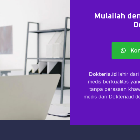
Mulailah den
D
Kon
Dokteria.id
lahir dar
medis berkualitas ya
tanpa perasaan kha
medis dari Dokteria.id 