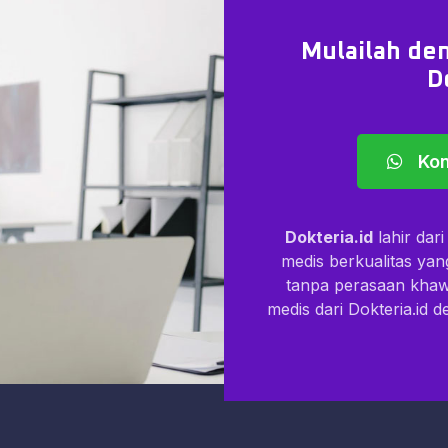
Mulailah den
D
Kon
Dokteria.id
lahir dar
medis berkualitas ya
tanpa perasaan kha
medis dari Dokteria.id 