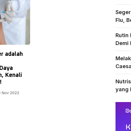
Seger
Flu, 
Rutin
Demi 
r adalah
Melak
Caesar
 Daya
, Kenali
Nutri
!
yang 
 Nov 2022