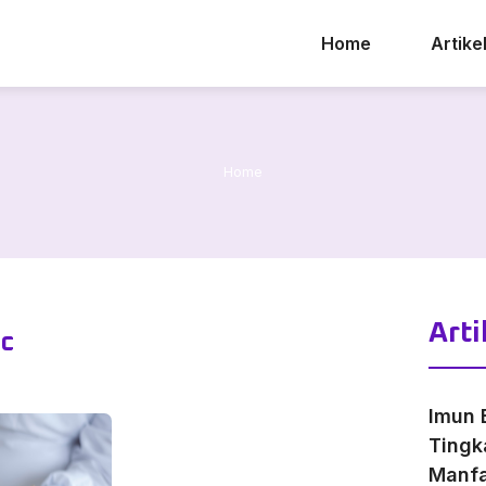
Home
Artike
Home
Arti
 c
Imun 
Tingk
Manfa