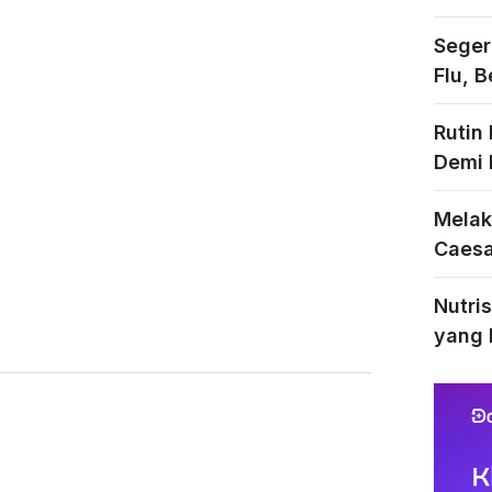
Seger
Flu, 
Rutin
Demi 
Melak
Caesar
Nutri
yang 