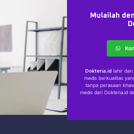
Mulailah den
D
Kon
Dokteria.id
lahir dar
medis berkualitas ya
tanpa perasaan kha
medis dari Dokteria.id 