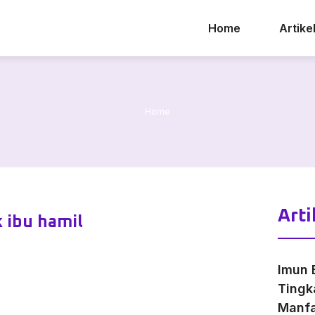
Home
Artike
Home
Arti
 ibu hamil
Imun 
Tingk
Manfa