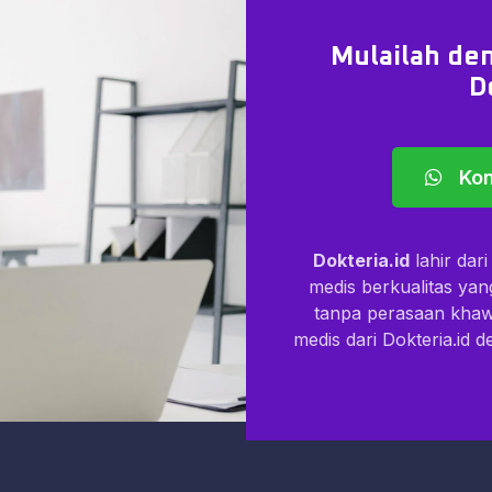
Mulailah den
D
Kon
Dokteria.id
lahir dar
medis berkualitas ya
tanpa perasaan kha
medis dari Dokteria.id 