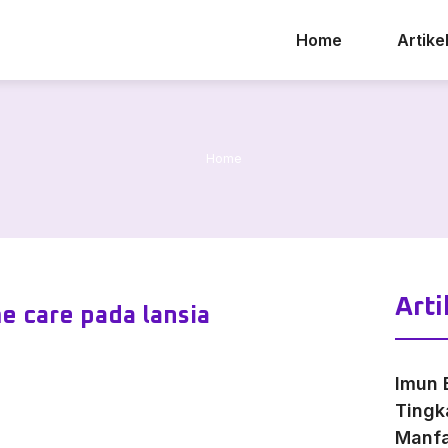
Home
Artike
Home
Arti
e care pada lansia
Imun 
Tingk
Manfa