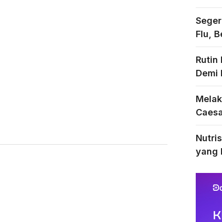
Seger
Flu, 
Rutin
Demi 
Melak
Caesar
Nutri
yang 