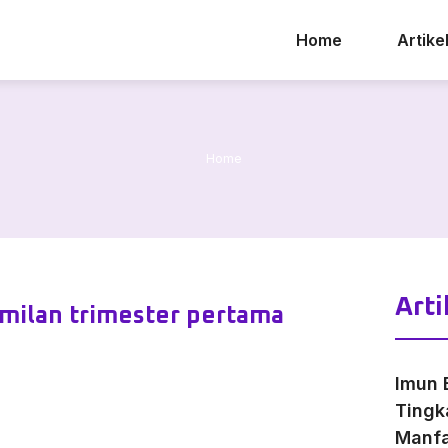
Home
Artike
Home
Arti
amilan trimester pertama
Imun 
Tingk
Manfa