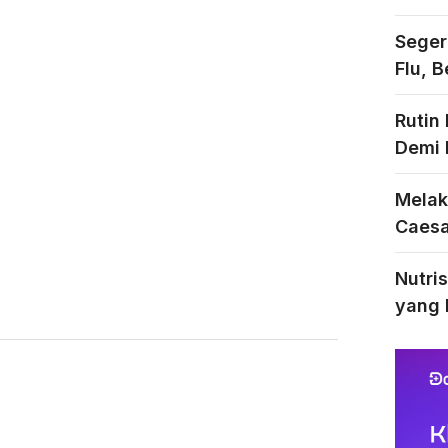
Seger
Flu, 
Rutin
Demi 
Melak
Caesar
Nutri
yang 