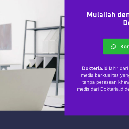
Mulailah den
D
Kon
Dokteria.id
lahir dar
medis berkualitas ya
tanpa perasaan kha
medis dari Dokteria.id 